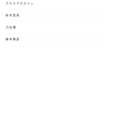
クロヌマタカトシ
鈴木恵美
川合優
榎本勝彦