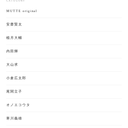
CATEGORY
MUTTE original
安齋賢太
植月大輔
内田輝
大山求
小倉広太郎
尾関立子
オノエコウタ
寒川義雄