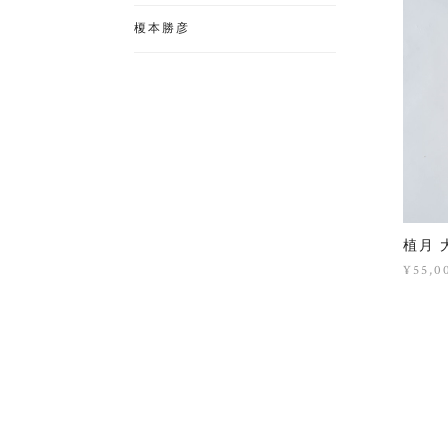
榎本勝彦
植月 大
¥55,0