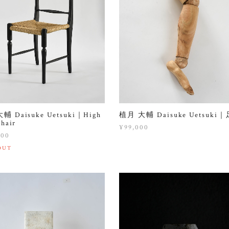
輔 Daisuke Uetsuki｜High
植月 大輔 Daisuke Uetsuki｜
chair
¥99,000
500
OUT