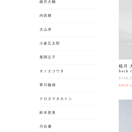
植月大輔
内田輝
大山求
小倉広太郎
尾関立子
植月 大
back 
オノエコウタ
¥148,
寒川義雄
SOLD 
クロヌマタカトシ
鈴木恵美
川合優