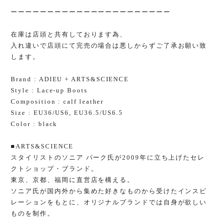
ーーーーーーーーーーーーーーーーーーーーーー
在庫は店頭と共有しております為、
入れ違いで店頭にて完売の場合は悪しからずご了承お願い致
します。
Brand : ADIEU + ARTS&SCIENCE
Style : Lace-up Boots
Composition : calf leather
Size : EU36/US6, EU36.5/US6.5
Color : black
■ARTS&SCIENCE
スタイリストのソニア パーク氏が2009年に立ち上げたセレ
クトショップ・ブランド。
東京、京都、福岡に直営店を構える。
ソニア氏が国内外から集めた好きなものから受けたインスピ
レーションをもとに、オリジナルブランドでは自身が欲しい
ものを制作。