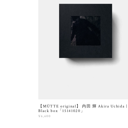
【MÜTTE original】 内田 輝 Akira Uchida |
Black box「15141020」
¥6,600