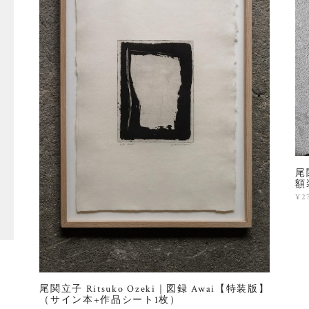
尾
額
¥2
尾関立子 Ritsuko Ozeki｜図録 Awai【特装版】
（サイン本+作品シート1枚）