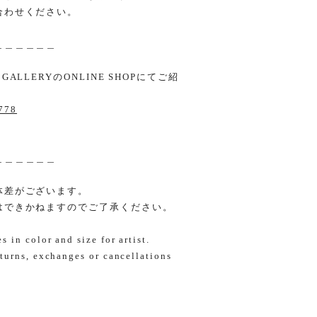
合わせください。
＿＿＿＿＿＿
LLERYのONLINE SHOPにてご紹
6778
＿＿＿＿＿＿
体差がございます。
はできかねますのでご了承ください。
 in color and size for artist.
turns, exchanges or cancellations