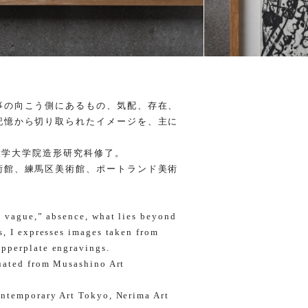
事の向こう側にあるもの、気配、存在、
記憶から切り取られたイメージを、主に
術大学大学院造形研究科修了。
術館、練馬区美術館、ポートランド美術
e vague,” absence, what lies beyond
s, I expresses images taken from
pperplate engravings.
duated from Musashino Art
ontemporary Art Tokyo, Nerima Art