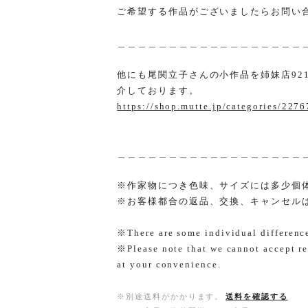
ご希望する作品がございましたらお問い
＿＿＿＿＿＿＿＿＿＿＿＿＿＿＿＿＿＿
他にも尾関立子さんの小作品を姉妹店921GA
介しております。
https://shop.mutte.jp/categories/227
＿＿＿＿＿＿＿＿＿＿＿＿＿＿＿＿＿＿
※作家物につき色味、サイズには多少個
※お客様都合の返品、交換、キャンセル
※There are some individual differences
※Please note that we cannot accept re
at your convenience.
※別途送料がかかります。
送料を確認する