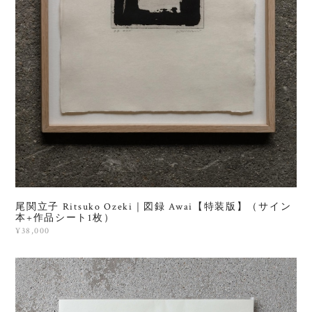
尾関立子 Ritsuko Ozeki｜図録 Awai【特装版】（サイン
本+作品シート1枚）
¥38,000