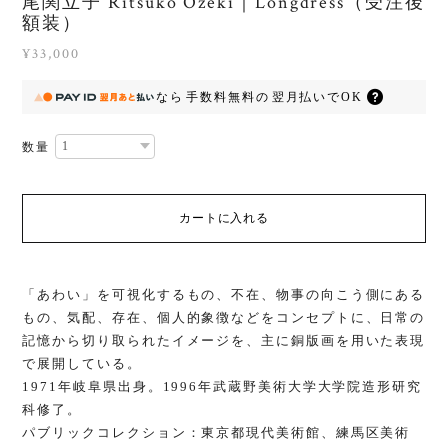
尾関立子 Ritsuko Ozeki｜Longdress（受注後
額装）
¥33,000
なら
手数料無料の
翌月払いでOK
数量
カートに入れる
「あわい」を可視化するもの、不在、物事の向こう側にある
もの、気配、存在、個人的象徴などをコンセプトに、日常の
記憶から切り取られたイメージを、主に銅版画を用いた表現
で展開している。
1971年岐阜県出身。1996年武蔵野美術大学大学院造形研究
科修了。
パブリックコレクション：東京都現代美術館、練馬区美術