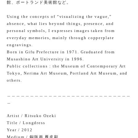
館、ポートランド美術館など。
Using the concepts of “visualizing the vague,”
absence, what lies beyond things, presence, and
personal symbols, I expresses images taken from
everyday memories, mainly through copperplate
engravings.
Born in Gifu Prefecture in 1971. Graduated from
Musashino Art University in 1996.
Public collections : the Museum of Contemporary Art
Tokyo, Nerima Art Museum, Portland Art Museum, and
others.
＿＿＿＿＿＿＿＿＿＿＿＿＿＿＿＿＿＿＿＿＿＿＿＿＿＿＿
＿
Artist / Ritsuko Ozeki
Title / Longdress
Year / 2012
Medium / 銅版画 雁皮刷