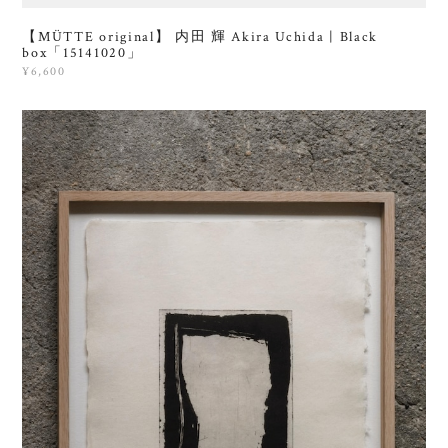
【MÜTTE original】 内田 輝 Akira Uchida | Black
box「15141020」
¥6,600