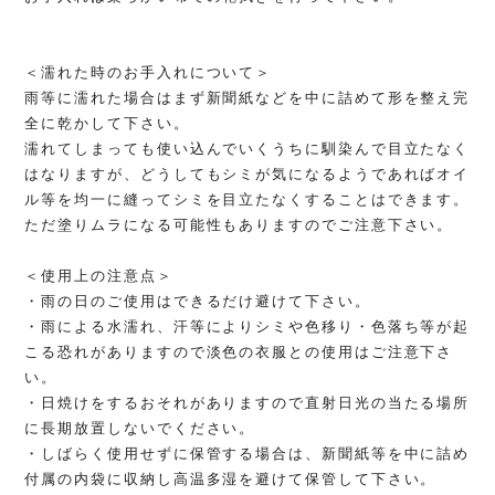
＜濡れた時のお手入れについて＞
雨等に濡れた場合はまず新聞紙などを中に詰めて形を整え完
全に乾かして下さい。
濡れてしまっても使い込んでいくうちに馴染んで目立たなく
はなりますが、どうしてもシミが気になるようであればオイ
ル等を均一に縫ってシミを目立たなくすることはできます。
ただ塗りムラになる可能性もありますのでご注意下さい。
＜使用上の注意点＞
・雨の日のご使用はできるだけ避けて下さい。
・雨による水濡れ、汗等によりシミや色移り・色落ち等が起
こる恐れがありますので淡色の衣服との使用はご注意下さ
い。
・日焼けをするおそれがありますので直射日光の当たる場所
に長期放置しないでください。
・しばらく使用せずに保管する場合は、新聞紙等を中に詰め
付属の内袋に収納し高温多湿を避けて保管して下さい。