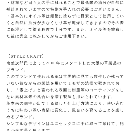
・財布など日々人の手に触れることで最低限の油分が自然に
補給されていますので特別お手入れの必要はございません。
・基本的にオイル等は頻繁に塗らずに目安として使用してい
くと自然に油分が少なくなり革が乾燥してきますのでその際
に保湿として塗る程度で十分です。また、オイル等を塗布し
た後は完全に乾かしてからご使用下さい。
【STYLE CRAFT】
南埜次郎氏によって2000年にスタートした大阪の革製品の
ブランド。
このブランドで使われる革は世界的に見ても数件しか残って
いない昔ながらの製法を用いてミモザの渋槽で鞣されてお
り、「素上げ」と言われる表面に樹脂等のコーティングをし
ない素材本来の風合いを増す製法も用いられています。
革本来の個性が出てくる鞣しと仕上げ方法により、使い込む
うちに味わい深い表情に変化し、風合いを育てることを楽し
めるブランド。
シンプルなデザインはユニセックスに手に取って頂けて、飽
きが来ず長く使えます。