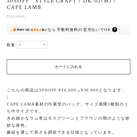
30%OFF STYLE CRAFT / DK-02(M) /
CAPE LAMB
¥44,000
なら
手数料無料の
翌月払いでOK
数量
カートに入れる
こちらの商品は30%OFF ¥44,000→¥30,800となります。
|
CAPE LAMB素材の巾着型のバッグ。サイズ展開3種類のう
ち中サイズです。
きめ細かなラム革はモスグリーンとブラウンの間のような絶
妙な発色。
麻紐を通して長さを調節できる仕様となっています。