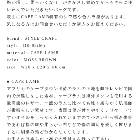
艶が増し、柔らかくなり、がさがさし始めてからもさらに使
い込んでいただきたいバッグです。
表面にCAPE LAMB特有のシワ感や色ムラ感があります。
気になる方はお問合せいただくか購入をお控えください。
brand : STYLE CRAFT
style : DK-02(M)
material : CAPE LAMB
color : MOSS BROWN
size : W20 x D20 x H6 cm
■ CAPE LAMB
アフリカのケープタウン出荷のラムの下地を弊社レシピで国
内で渋鞣しをした素材。ケープラムは海外メゾンも使用する
最高級のレザー。一般のラムに比べても軽く柔らかく肌感触
が素晴らしい素材です。表面は傷が付きやすくデリケートで
すがオイルをしっかり入れていますので小さい引っ掻き傷等
であれば指の腹や柔らかい布などで傷の周辺を優しく擦りま
すとに馴染み殆ど分からなくなります。
お手入れは柔らかい布での乾拭きを行って下さい。