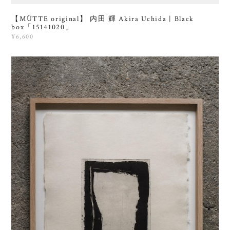
【MÜTTE original】 内田 輝 Akira Uchida | Black
box「15141020」
¥6,600