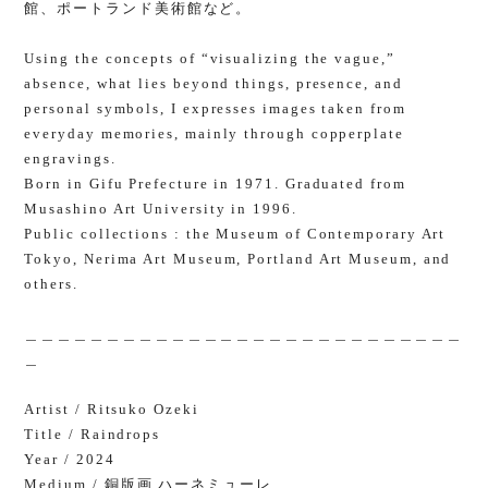
館、ポートランド美術館など。
Using the concepts of “visualizing the vague,”
absence, what lies beyond things, presence, and
personal symbols, I expresses images taken from
everyday memories, mainly through copperplate
engravings.
Born in Gifu Prefecture in 1971. Graduated from
Musashino Art University in 1996.
Public collections : the Museum of Contemporary Art
Tokyo, Nerima Art Museum, Portland Art Museum, and
others.
＿＿＿＿＿＿＿＿＿＿＿＿＿＿＿＿＿＿＿＿＿＿＿＿＿＿＿
＿
Artist / Ritsuko Ozeki
Title / Raindrops
Year / 2024
Medium / 銅版画 ハーネミューレ