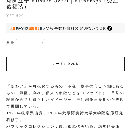
尾関立子 Ritsuko Ozeki｜Raindrops（受注
後額装）
¥27,500
なら
手数料無料の
翌月払いでOK
数量
カートに入れる
「あわい」を可視化するもの、不在、物事の向こう側にある
もの、気配、存在、個人的象徴などをコンセプトに、日常の
記憶から切り取られたイメージを、主に銅版画を用いた表現
で展開している。
1971年岐阜県出身。1996年武蔵野美術大学大学院造形研究
科修了。
パブリックコレクション：東京都現代美術館、練馬区美術