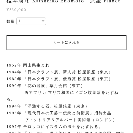
榎本勝彦 Katsuhiko Enomoto｜惑星 Planet
¥330,000
数量
カートに入れる
1952年 岡山県生まれ
1984年 「日本クラフト展」新人賞 松屋銀座（東京）
1988年 「日本クラフト展」優秀賞 松屋銀座（東京）
1990年 「花の器展」草月会館（東京）
西アフリカ マリ共和国にドゴン族集落をたずね
る。
1994年 「浮遊する器」松屋銀座（東京）
1995年 「現代日本の工芸一伝統と前衛展」招待出品
ヴィクトリア＆アルバート美術館（ロンドン）
1997年 モロッコにイスラムの風土をたずねる。