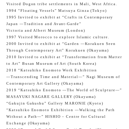
Visited Dogon tribe settlements in Mali, West Africa.
1994 “Floating Vessels” Matsuya Ginza (Tokyo)
1995 Invited to exhibit at “Crafts in Contemporary
Japan ―Tradition and Avant-Garde”
Victoria and Albert Museum (London)
1997 Visited Morocco to explore Islamic culture.
2000 Invited to exhibit at “Garden ―Korakuen Seen
Through Contemporary Art” Korakuen (Okayama)
2010 Invited to exhibit at “Transformation from Matter
to Art” Busan Museum of Art (South Korea)
2018 “Katsuhiko Enomoto Work Exhibition
―Transcending Time and Material―” Nagi Museum of
Contemporary Art Gallery (Okayama)
2019 “Katsuhiko Enomoto ―The World of Sculpture―”
MASAYUKI NAGARE GALLERY (Okayama)
“Gakujin Gakushu” Gallery MARONIE (Kyoto)
“Katsuhiko Enomoto Exhibition ―Walking the Path
Without a Path―” HISHIO – Centre for Cultural
Exchange (Okayama)