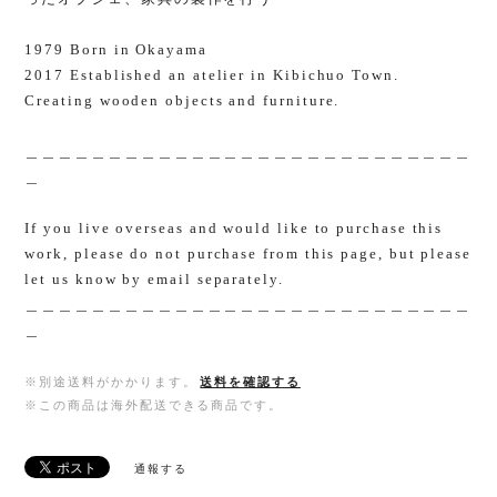
1979 Born in Okayama
2017 Established an atelier in Kibichuo Town.
Creating wooden objects and furniture.
＿＿＿＿＿＿＿＿＿＿＿＿＿＿＿＿＿＿＿＿＿＿＿＿＿＿＿
＿
If you live overseas and would like to purchase this
work, please do not purchase from this page, but please
let us know by email separately.
＿＿＿＿＿＿＿＿＿＿＿＿＿＿＿＿＿＿＿＿＿＿＿＿＿＿＿
＿
※別途送料がかかります。
送料を確認する
※この商品は海外配送できる商品です。
通報する