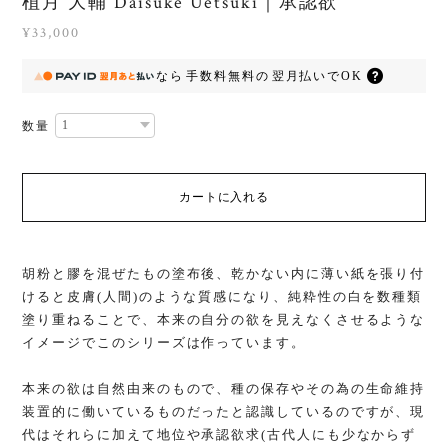
植月 大輔 Daisuke Uetsuki｜承認欲
¥33,000
なら
手数料無料の
翌月払いでOK
数量
カートに入れる
胡粉と膠を混ぜたもの塗布後、乾かない内に薄い紙を張り付
けると皮膚(人間)のような質感になり、純粋性の白を数種類
塗り重ねることで、本来の自分の欲を見えなくさせるような
イメージでこのシリーズは作っています。
本来の欲は自然由来のもので、種の保存やその為の生命維持
装置的に働いているものだったと認識しているのですが、現
代はそれらに加えて地位や承認欲求(古代人にも少なからず