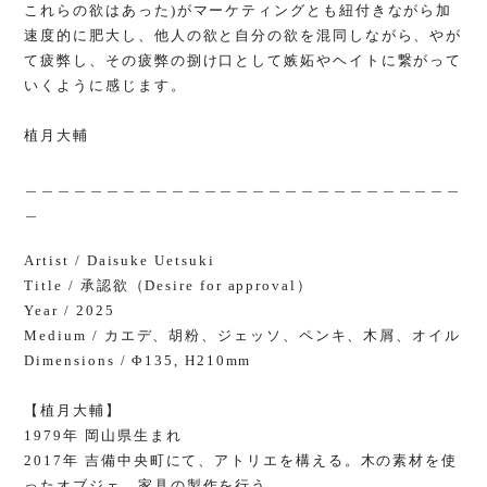
これらの欲はあった)がマーケティングとも紐付きながら加
速度的に肥大し、他人の欲と自分の欲を混同しながら、やが
て疲弊し、その疲弊の捌け口として嫉妬やヘイトに繋がって
いくように感じます。
植月大輔
＿＿＿＿＿＿＿＿＿＿＿＿＿＿＿＿＿＿＿＿＿＿＿＿＿＿＿
＿
Artist / Daisuke Uetsuki
Title / 承認欲（Desire for approval）
Year / 2025
Medium / カエデ、胡粉、ジェッソ、ペンキ、木屑、オイル
Dimensions / Φ135, H210mm
【植月大輔】
1979年 岡山県生まれ
2017年 吉備中央町にて、アトリエを構える。木の素材を使
ったオブジェ、家具の製作を行う