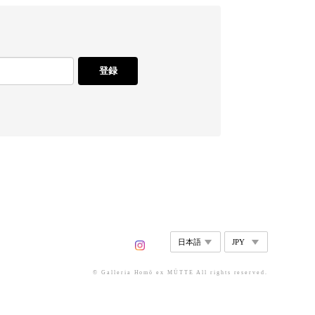
登録
© Galleria Homō ex MÜTTE All rights reserved.