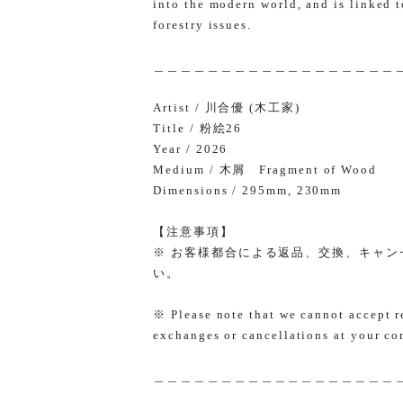
into the modern world, and is linked t
forestry issues.
＿＿＿＿＿＿＿＿＿＿＿＿＿＿＿＿＿＿
Artist / 川合優 (木工家)
Title / 粉絵26
Year / 2026
Medium / 木屑 Fragment of Wood
Dimensions / 295mm, 230mm
【注意事項】
※ お客様都合による返品、交換、キャ
い。
※ Please note that we cannot accept r
exchanges or cancellations at your co
＿＿＿＿＿＿＿＿＿＿＿＿＿＿＿＿＿