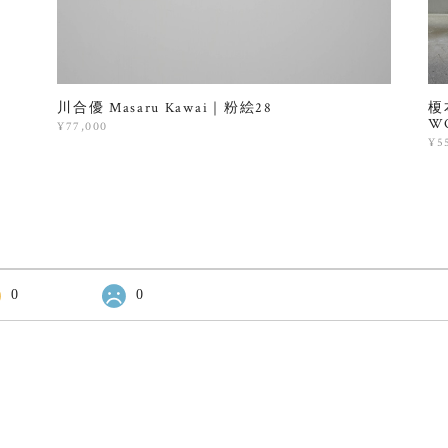
川合優 Masaru Kawai｜粉絵28
榎本
W
¥77,000
¥5
0
0