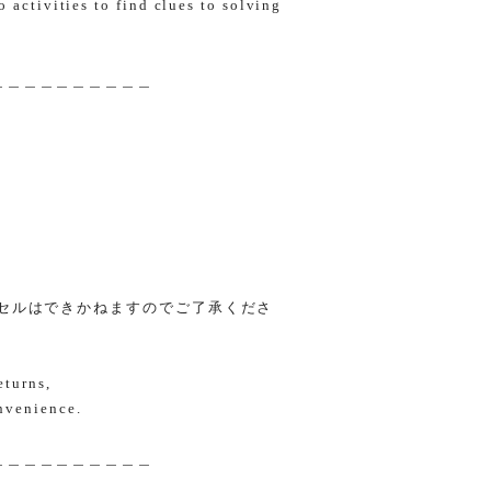
o activities to find clues to solving
＿＿＿＿＿＿＿＿＿＿
ンセルはできかねますのでご了承くださ
eturns,
nvenience.
＿＿＿＿＿＿＿＿＿＿＿