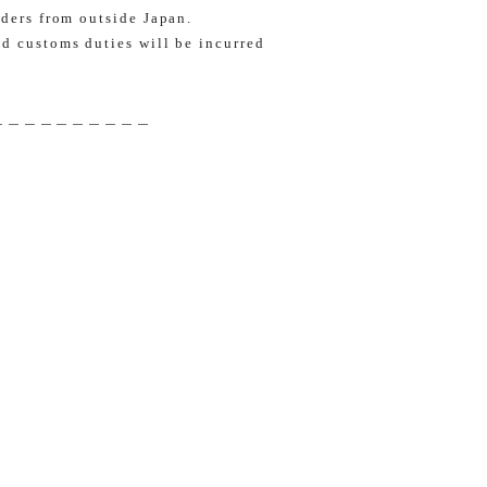
rders from outside Japan.
nd customs duties will be incurred
＿＿＿＿＿＿＿＿＿＿＿