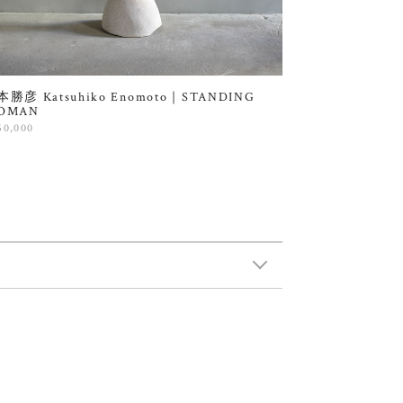
勝彦 Katsuhiko Enomoto｜STANDING
OMAN
50,000