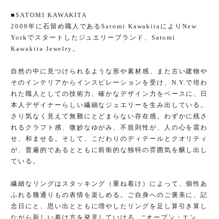
■SATOMI KAWAKITA
2008年に石留め職人であるSatomi KawakitaによりNew
Yorkでスタートしたジュエリーブランド、Satomi
Kawakita Jewelry。
自然の中に見つけられるような形や素材感、また古い建物や
そのインテリアからインスピレーションを受け、N.Y.で培わ
れた職人としての技術力、確かなデザイン力をベースに、日
本人デザイナーらしい繊細なジュエリーを生み出している。
さり気なく見えて無難にとどまらない存在感。わずかに残さ
れるクラフト感、微妙なゆがみ、不規則性が、人の心を震わ
せ、和ませる。そして、こだわりのディテールとクオリティ
が、普遍的であるとともに前衛的な独特の雰囲気を醸し出し
ている。
繊細なリングはスタッキング（重ね着け）によって、個性あ
ふれる幾通りもの表情を楽しめる。ご自身へのご褒美に、記
念日にと、思い出とともに増やしたリングを足し算引き算し
ながら新しい着け方を発見していける、“オープン・エン