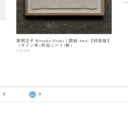
¥2
尾関立子 Ritsuko Ozeki｜図録 Awai【特装版】
（サイン本+作品シート1枚）
¥38,000
0
0