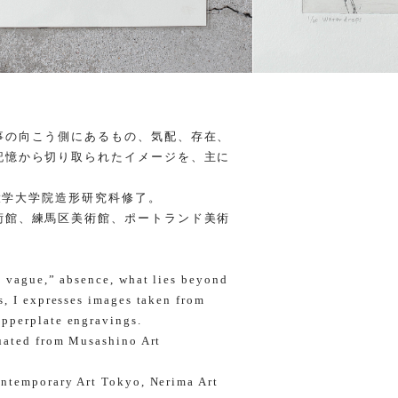
事の向こう側にあるもの、気配、存在、
記憶から切り取られたイメージを、主に
術大学大学院造形研究科修了。
術館、練馬区美術館、ポートランド美術
e vague,” absence, what lies beyond
s, I expresses images taken from
pperplate engravings.
duated from Musashino Art
ontemporary Art Tokyo, Nerima Art