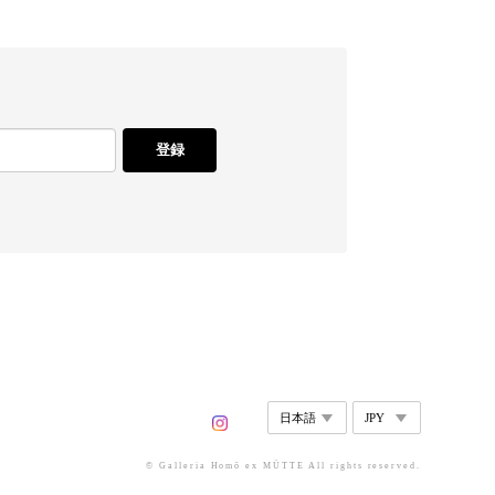
登録
© Galleria Homō ex MÜTTE All rights reserved.