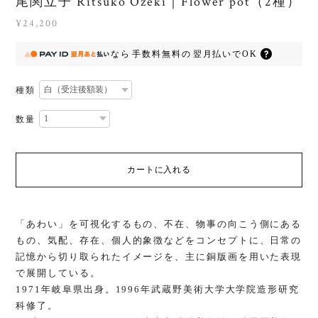
尾関立子 Ritsuko Ozeki｜Flower pot（2種）
¥24,200
なら
手数料無料の
翌月払いでOK
種類
数量
カートに入れる
「あわい」を可視化するもの、不在、物事の向こう側にある
もの、気配、存在、個人的象徴などをコンセプトに、日常の
記憶から切り取られたイメージを、主に銅版画を用いた表現
で展開している。
1971年岐阜県出身。1996年武蔵野美術大学大学院造形研究
科修了。