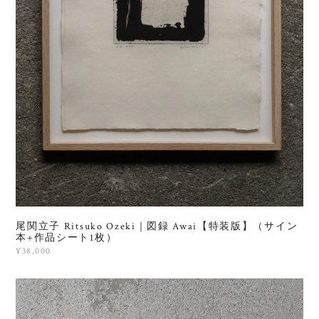
尾関立子 Ritsuko Ozeki｜図録 Awai【特装版】（サイン
本+作品シート1枚）
¥38,000