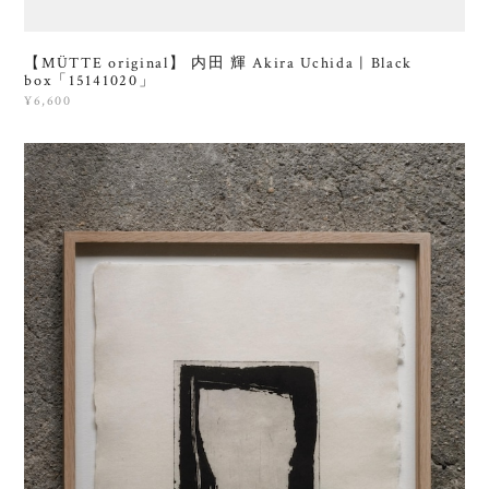
【MÜTTE original】 内田 輝 Akira Uchida | Black
box「15141020」
¥6,600