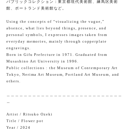
パブリックコレクション：東京都現代美術館、練馬区美術
館、ポートランド美術館など。
Using the concepts of “visualizing the vague,”
absence, what lies beyond things, presence, and
personal symbols, I expresses images taken from
everyday memories, mainly through copperplate
engravings.
Born in Gifu Prefecture in 1971. Graduated from
Musashino Art University in 1996.
Public collections : the Museum of Contemporary Art
Tokyo, Nerima Art Museum, Portland Art Museum, and
others.
＿＿＿＿＿＿＿＿＿＿＿＿＿＿＿＿＿＿＿＿＿＿＿＿＿＿＿
＿
Artist / Ritsuko Ozeki
Title / Flower pot
Year / 2024