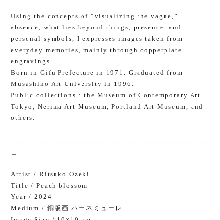
Using the concepts of “visualizing the vague,”
absence, what lies beyond things, presence, and
personal symbols, I expresses images taken from
everyday memories, mainly through copperplate
engravings.
Born in Gifu Prefecture in 1971. Graduated from
Musashino Art University in 1996.
Public collections : the Museum of Contemporary Art
Tokyo, Nerima Art Museum, Portland Art Museum, and
others.
＿＿＿＿＿＿＿＿＿＿＿＿＿＿＿＿＿＿＿＿＿＿＿＿＿＿＿
＿
Artist / Ritsuko Ozeki
Title / Peach blossom
Year / 2024
Medium / 銅版画 ハーネミューレ
Image Size / 10×10 cm