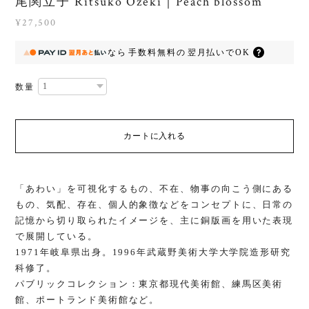
尾関立子 Ritsuko Ozeki｜Peach blossom
¥27,500
なら
手数料無料の
翌月払いでOK
数量
カートに入れる
「あわい」を可視化するもの、不在、物事の向こう側にある
もの、気配、存在、個人的象徴などをコンセプトに、日常の
記憶から切り取られたイメージを、主に銅版画を用いた表現
で展開している。
1971年岐阜県出身。1996年武蔵野美術大学大学院造形研究
科修了。
パブリックコレクション：東京都現代美術館、練馬区美術
館、ポートランド美術館など。