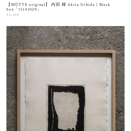
【MÜTTE original】 内田 輝 Akira Uchida | Black
box「15141020」
¥6,600