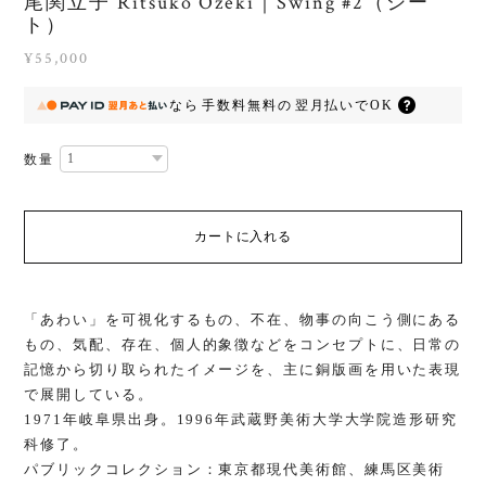
尾関立子 Ritsuko Ozeki｜Swing #2（シー
ト）
¥55,000
なら
手数料無料の
翌月払いでOK
数量
カートに入れる
「あわい」を可視化するもの、不在、物事の向こう側にある
もの、気配、存在、個人的象徴などをコンセプトに、日常の
記憶から切り取られたイメージを、主に銅版画を用いた表現
で展開している。
1971年岐阜県出身。1996年武蔵野美術大学大学院造形研究
科修了。
パブリックコレクション：東京都現代美術館、練馬区美術