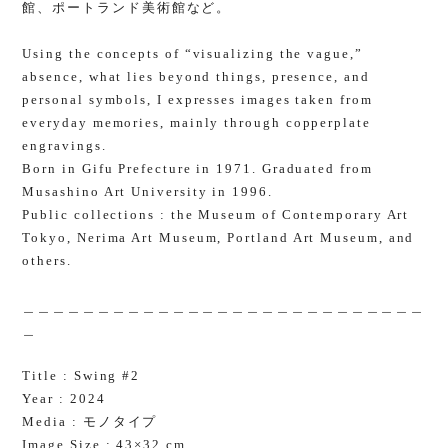
館、ポートランド美術館など。
Using the concepts of “visualizing the vague,”
absence, what lies beyond things, presence, and
personal symbols, I expresses images taken from
everyday memories, mainly through copperplate
engravings.
Born in Gifu Prefecture in 1971. Graduated from
Musashino Art University in 1996.
Public collections : the Museum of Contemporary Art
Tokyo, Nerima Art Museum, Portland Art Museum, and
others.
＿＿＿＿＿＿＿＿＿＿＿＿＿＿＿＿＿＿＿＿＿＿＿＿＿＿＿
＿
Title : Swing #2
Year : 2024
Media : モノタイプ
Image Size : 43×32 cm