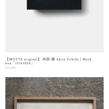
【MÜTTE original】 内田 輝 Akira Uchida | Black
box「15141020」
¥6,600