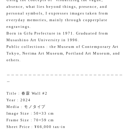
absence, what lies beyond things, presence, and
personal symbols, I expresses images taken from
everyday memories, mainly through copperplate
engravings.
Born in Gifu Prefecture in 1971. Graduated from
Musashino Art University in 1996.
Public collections : the Museum of Contemporary Art
Tokyo, Nerima Art Museum, Portland Art Museum, and
others.
＿＿＿＿＿＿＿＿＿＿＿＿＿＿＿＿＿＿＿＿＿＿＿＿＿＿＿
＿
Title : 春霖 Wall #2
Year : 2024
Media : モノタイプ
Image Size : 50×33 cm
Frame Size : 70×59 cm
Sheet Price : ¥66,000 tax-in