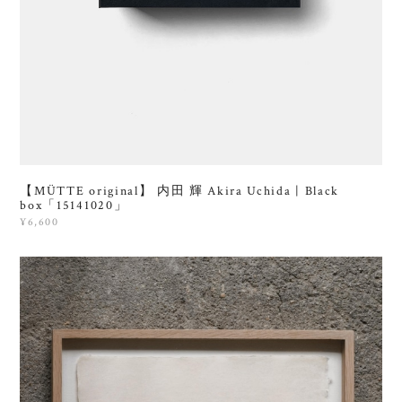
【MÜTTE original】 内田 輝 Akira Uchida | Black
box「15141020」
¥6,600