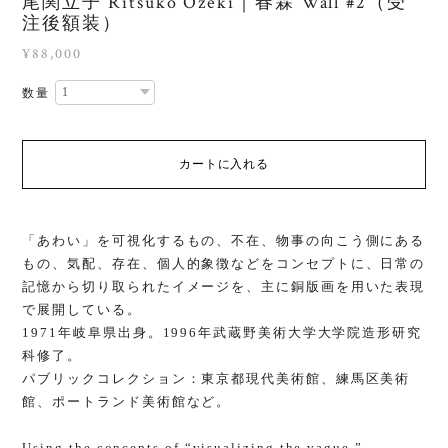
尾関立子 Ritsuko Ozeki｜春霖 Wall #2（受
注後額装）
¥88,000
数量
カートに入れる
「あわい」を可視化するもの、不在、物事の向こう側にある
もの、気配、存在、個人的象徴などをコンセプトに、日常の
記憶から切り取られたイメージを、主に銅版画を用いた表現
で展開している。
1971年岐阜県出身。1996年武蔵野美術大学大学院造形研究
科修了。
パブリックコレクション：東京都現代美術館、練馬区美術
館、ポートランド美術館など。
Using the concepts of “visualizing the vague,”