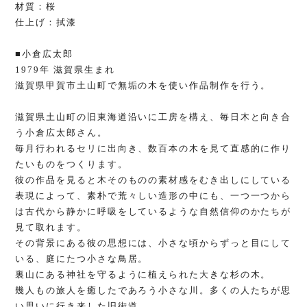
材質：桜
仕上げ：拭漆
■小倉広太郎
1979年 滋賀県生まれ
滋賀県甲賀市土山町で無垢の木を使い作品制作を行う。
滋賀県土山町の旧東海道沿いに工房を構え、毎日木と向き合
う小倉広太郎さん。
毎月行われるセリに出向き、数百本の木を見て直感的に作り
たいものをつくります。
彼の作品を見ると木そのものの素材感をむき出しにしている
表現によって、素朴で荒々しい造形の中にも、一つ一つから
は古代から静かに呼吸をしているような自然信仰のかたちが
見て取れます。
その背景にある彼の思想には、小さな頃からずっと目にして
いる、庭にたつ小さな鳥居。
裏山にある神社を守るように植えられた大きな杉の木。
幾人もの旅人を癒したであろう小さな川。多くの人たちが思
い思いに行き来した旧街道…。