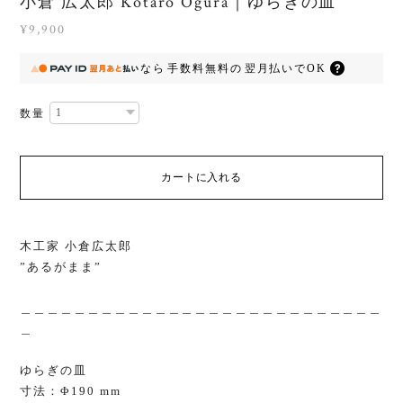
小倉 広太郎 Kotaro Ogura｜ゆらぎの皿
¥9,900
なら
手数料無料の
翌月払いでOK
数量
カートに入れる
木工家 小倉広太郎
”あるがまま”
＿＿＿＿＿＿＿＿＿＿＿＿＿＿＿＿＿＿＿＿＿＿＿＿＿＿＿
＿
ゆらぎの皿
寸法：Φ190 mm